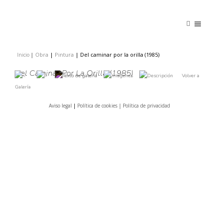
Obra
|
Pintura
|
Del caminar por la orilla (1985)
Inicio
|
|
Del Caminar Por La Orilla (1985)
Volver a
Galería
Aviso legal
|
Política de cookies |
Política de privacidad