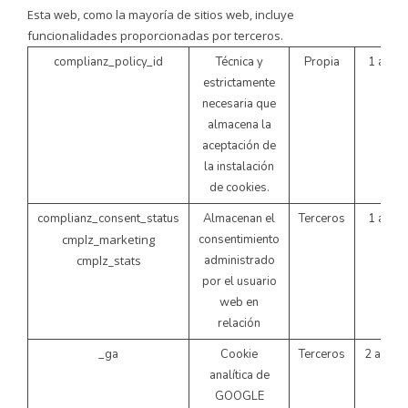
Esta web, como la mayoría de sitios web, incluye
funcionalidades proporcionadas por terceros.
complianz_policy_id
Técnica y
Propia
1 año
estrictamente
necesaria que
almacena la
aceptación de
la instalación
de cookies.
complianz_consent_status
Almacenan el
Terceros
1 año
cmplz_marketing
consentimiento
cmplz_stats
administrado
por el usuario
web en
relación
_ga
Cookie
Terceros
2 años
analítica de
GOOGLE