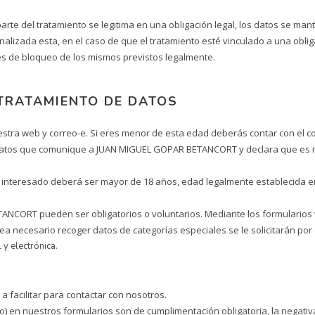
arte del tratamiento se legitima en una obligación legal, los datos se man
nalizada esta, en el caso de que el tratamiento esté vinculado a una oblig
nes de bloqueo de los mismos previstos legalmente.
 TRATAMIENTO DE DATOS
estra web y correo-e. Si eres menor de esta edad deberás contar con el co
os datos que comunique a JUAN MIGUEL GOPAR BETANCORT y declara que es m
el interesado deberá ser mayor de 18 años, edad legalmente establecida en
NCORT pueden ser obligatorios o voluntarios. Mediante los formularios w
ea necesario recoger datos de categorías especiales se le solicitarán por o
 y electrónica.
a facilitar para contactar con nosotros.
) en nuestros formularios son de cumplimentación obligatoria, la negativa