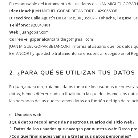
El responsable del tratamiento de tus datos es JUAN MIGUEL GOPA
Identidad:
JUAN MIGUEL GOPAR BETANCORT – 42906603B
Dirección:
Calle Agustín De La Hoz, 38 , 35507 – Tahãche, Teguise. L
Teléfono:
928843401
Web:
juangopar.com
Correo-e:
gopar.alcantara.diego@gmail.com
JUAN MIGUEL GOPAR BETANCORT informa al usuario que los datos que n
BETANCORT y que dicho tratamiento se encuentra recogido en el Re
2. ¿PARA QUÉ SE UTILIZAN TUS DATOS
En juangopar.com, tratamos datos tanto de los usuarios de nuestra w
datos, hemos diferenciado la finalidad a la que destinamos los datos
las personas de las que tratamos datos en función del tipo de re
Usuarios web
¿Qué datos recopilamos de nuestros usuarios del sitio web?
Datos de los usuarios que navegan por nuestra web: Datos prop
¿Con qué finalidades vamos a tratar sus datos personales?