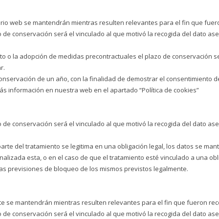
rio web se mantendrán mientras resulten relevantes para el fin que fuer
po de conservación será el vinculado al que motivó la recogida del dato a
to o la adopción de medidas precontractuales el plazo de conservación se
r.
conservación de un año, con la finalidad de demostrar el consentimiento d
ás información en nuestra web en el apartado “Política de cookies”
po de conservación será el vinculado al que motivó la recogida del dato a
arte del tratamiento se legitima en una obligación legal, los datos se man
nalizada esta, o en el caso de que el tratamiento esté vinculado a una ob
 las previsiones de bloqueo de los mismos previstos legalmente.
te se mantendrán mientras resulten relevantes para el fin que fueron re
po de conservación será el vinculado al que motivó la recogida del dato a