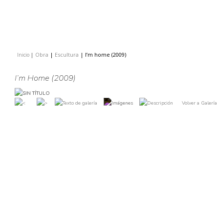
Obra
|
Escultura
|
I’m home (2009)
Inicio
|
|
I’m Home (2009)
Volver a Galería