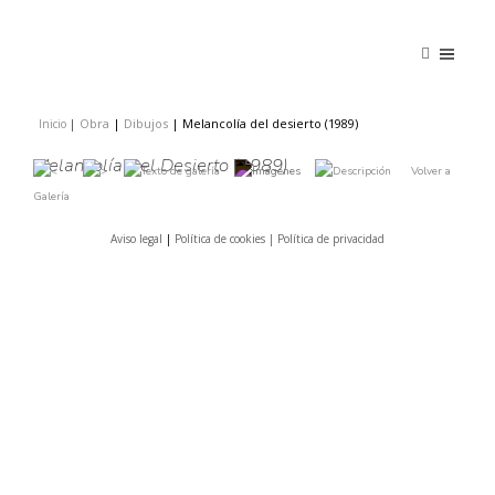
Obra
|
Dibujos
|
Melancolía del desierto (1989)
Inicio
|
|
Melancolía Del Desierto (1989)
Volver a
Galería
Aviso legal
|
Política de cookies |
Política de privacidad