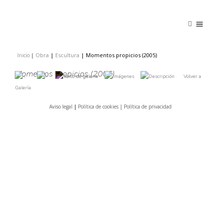
Obra
|
Escultura
|
Momentos propicios (2005)
Inicio
|
|
Momentos Propicios (2005)
Volver a
Galería
Aviso legal
|
Política de cookies |
Política de privacidad