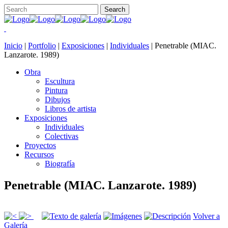
Inicio
|
Portfolio
|
Exposiciones
|
Individuales
|
Penetrable (MIAC.
Lanzarote. 1989)
Obra
Escultura
Pintura
Dibujos
Libros de artista
Exposiciones
Individuales
Colectivas
Proyectos
Recursos
Biografía
Penetrable (MIAC. Lanzarote. 1989)
Volver a
Galería